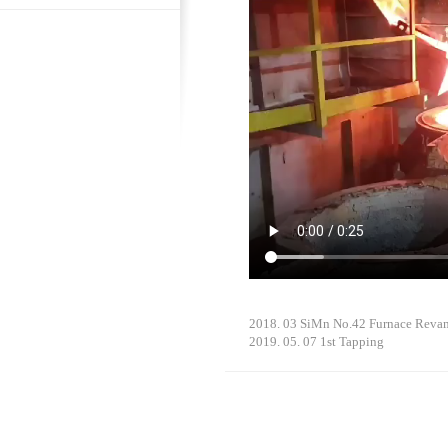
2018. 03 SiMn No.42 Furnace Reva
2019. 05. 07 1st Tapping