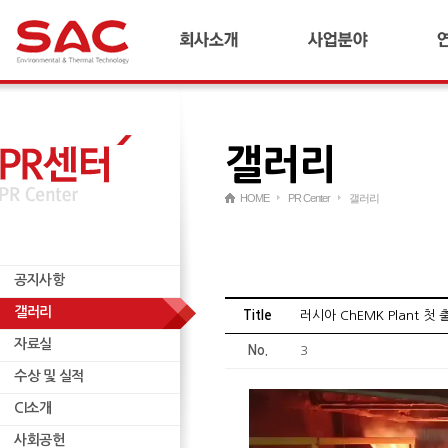
회사소개
합금철플랜트
기
CEO 인사말
냉간압연플랜트
연
연혁
산업플랜트
갤러리
경영이념 및 비전
AI 다이캐스팅 플랜트
국내외 네트워크
리사이클링 플랜트
HOME
PR Center
갤러리
재무정보
연료전지/수소
윤리경영
ESCO
공지사항
인재양성
무역
공지사항
기타
갤러리
자료실
Title
러시아 ChEMK Plant 첫 
자료실
수상 및 실적
No.
3
수상 및 실적
CI소개
CI소개
사회공헌
사회공헌