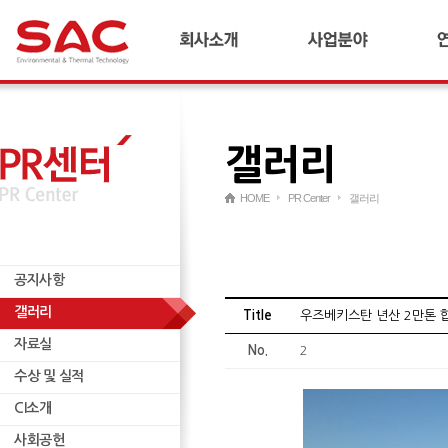
회사소개
합금철플랜트
기
CEO 인사말
냉간압연플랜트
연
연혁
산업플랜트
갤러리
경영이념 및 비전
AI 다이캐스팅 플랜트
국내외 네트워크
리사이클링 플랜트
HOME
PR Center
갤러리
재무정보
연료전지/수소
윤리경영
ESCO
공지사항
인재양성
무역
공지사항
기타
갤러리
자료실
Title
우즈베키스탄 년산 2만톤 
자료실
수상 및 실적
No.
2
수상 및 실적
CI소개
CI소개
사회공헌
사회공헌