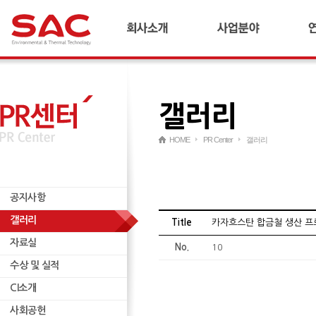
회사소개
합금철플랜트
기
CEO 인사말
냉간압연플랜트
연
연혁
산업플랜트
갤러리
경영이념 및 비전
AI 다이캐스팅 플랜트
국내외 네트워크
리사이클링 플랜트
HOME
PR Center
갤러리
재무정보
연료전지/수소
윤리경영
ESCO
공지사항
인재양성
무역
공지사항
기타
갤러리
자료실
Title
카자흐스탄 합금철 생산 프
자료실
수상 및 실적
No.
10
수상 및 실적
CI소개
CI소개
사회공헌
사회공헌